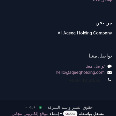
من نحن
Al-Aqeeq Holding Company
تواصل معنا
تواصل معنا
hello@aqeeqholding.com
+966148131652
حقوق النشر واسم الشركة
الْعَرَبيّة
مشغل بواسطة
- إنشاء
موقع إلكتروني مجاني